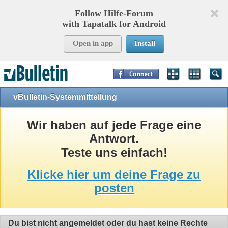
Follow Hilfe-Forum
with Tapatalk for Android
Open in app
Install
Page Time:
0,09595
seconds Memory:
10,906
KB Queries:
8
Templates:
24
vBulletin-Systemmitteilung
Wir haben auf jede Frage eine
Antwort.
Teste uns einfach!
Klicke hier um deine Frage zu
posten
Du bist nicht angemeldet oder du hast keine Rechte