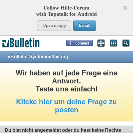
Follow Hilfe-Forum
with Tapatalk for Android
Open in app
Install
Page Time:
0,08568
seconds Memory:
10,902
KB Queries:
8
Templates:
24
vBulletin-Systemmitteilung
Wir haben auf jede Frage eine
Antwort.
Teste uns einfach!
Klicke hier um deine Frage zu
posten
Du bist nicht angemeldet oder du hast keine Rechte