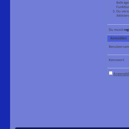
Beiträge
Funktion
Du versu
Aktivier
Du musst
reg
Anmelden
Benutzernam
Kennwort:
Angemelde