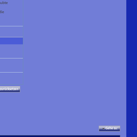
aubte
die
Gehe zu: