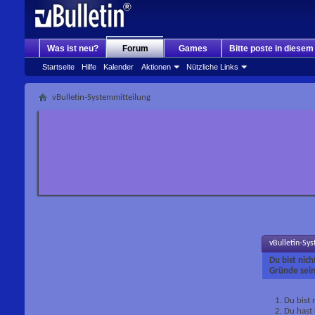
Was ist neu?
Forum
Games
Bitte poste in diese
Startseite
Hilfe
Kalender
Aktionen
Nützliche Links
vBulletin-Systemmitteilung
vBulletin-Sy
Du bist nic
Gründe sein
Du bist 
Du hast 