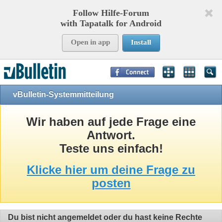
Follow Hilfe-Forum
with Tapatalk for Android
Open in app
Install
Page Time:
0,08357
seconds Memory:
10,902
KB Queries:
8
Templates:
24
vBulletin-Systemmitteilung
Wir haben auf jede Frage eine
Antwort.
Teste uns einfach!
Klicke hier um deine Frage zu
posten
Du bist nicht angemeldet oder du hast keine Rechte