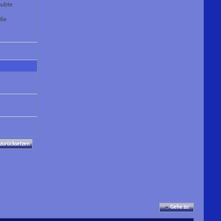
aubte
die
Gehe zu: