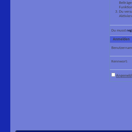
Beiträge
Funktion
Du versu
Aktivier
Du musst
reg
Anmelden
Benutzernam
Kennwort:
Angemelde