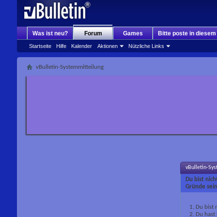
Was ist neu?
Forum
Games
Bitte poste in diese
Startseite
Hilfe
Kalender
Aktionen
Nützliche Links
vBulletin-Systemmitteilung
vBulletin-Sy
Du bist nic
Gründe sein
Du bist 
Du hast 