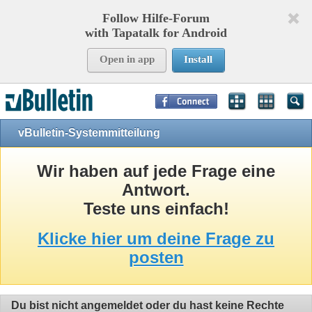
Follow Hilfe-Forum
with Tapatalk for Android
Open in app
Install
Page Time:
0,12706
seconds Memory:
10,902
KB Queries:
8
Templates:
24
vBulletin-Systemmitteilung
Wir haben auf jede Frage eine
Antwort.
Teste uns einfach!
Klicke hier um deine Frage zu
posten
Du bist nicht angemeldet oder du hast keine Rechte