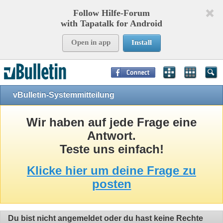
Follow Hilfe-Forum
with Tapatalk for Android
Open in app
Install
Page Time:
0,10864
seconds Memory:
10,902
KB Queries:
8
Templates:
24
vBulletin-Systemmitteilung
Wir haben auf jede Frage eine
Antwort.
Teste uns einfach!
Klicke hier um deine Frage zu
posten
Du bist nicht angemeldet oder du hast keine Rechte