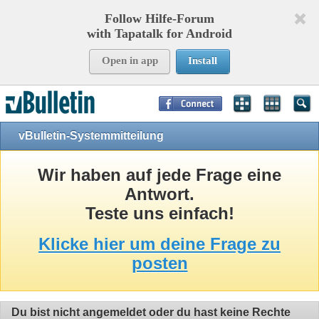
Follow Hilfe-Forum
with Tapatalk for Android
Open in app
Install
Page Time:
0,12128
seconds Memory:
10,903
KB Queries:
8
Templates:
24
vBulletin-Systemmitteilung
Wir haben auf jede Frage eine
Antwort.
Teste uns einfach!
Klicke hier um deine Frage zu
posten
Du bist nicht angemeldet oder du hast keine Rechte