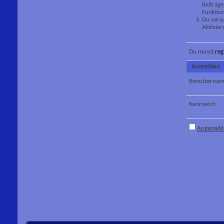
Beiträge
Funktion
Du versu
Aktivier
Du musst
reg
Anmelden
Benutzernam
Kennwort:
Angemelde