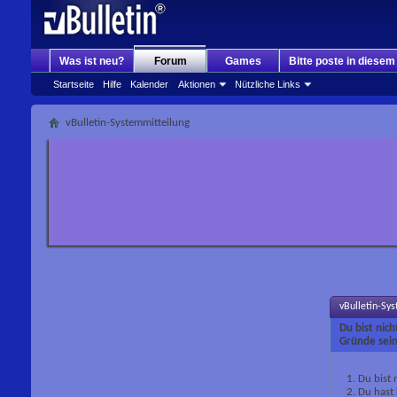
Was ist neu?
Forum
Games
Bitte poste in diese
Startseite
Hilfe
Kalender
Aktionen
Nützliche Links
vBulletin-Systemmitteilung
vBulletin-Sy
Du bist nic
Gründe sein
Du bist 
Du hast 