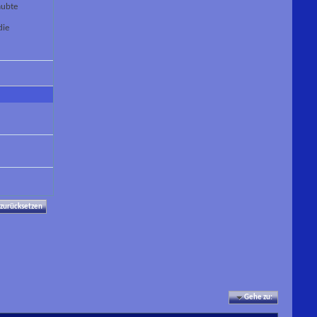
aubte
die
Gehe zu: