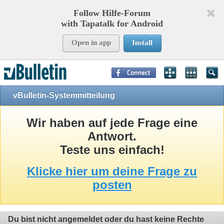
Follow Hilfe-Forum
with Tapatalk for Android
Open in app
Install
Page Time:
0,09526
seconds Memory:
10,903
KB Queries:
8
Templates:
24
vBulletin-Systemmitteilung
Wir haben auf jede Frage eine
Antwort.
Teste uns einfach!
Klicke hier um deine Frage zu
posten
Du bist nicht angemeldet oder du hast keine Rechte