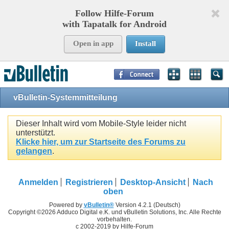
Follow Hilfe-Forum
with Tapatalk for Android
Open in app
Install
Page Time:
0,07885
seconds Memory:
7,521
KB Queries:
11
Templates:
25
vBulletin-Systemmitteilung
Dieser Inhalt wird vom Mobile-Style leider nicht
unterstützt.
Klicke hier, um zur Startseite des Forums zu
gelangen
.
Anmelden
Registrieren
Desktop-Ansicht
Nach
oben
Powered by
vBulletin®
Version 4.2.1 (Deutsch)
Copyright ©2026 Adduco Digital e.K. und vBulletin Solutions, Inc. Alle Rechte
vorbehalten.
c 2002-2019 by Hilfe-Forum