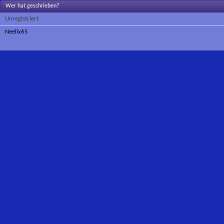
Wer hat geschrieben?
Unregistriert
Neelix65