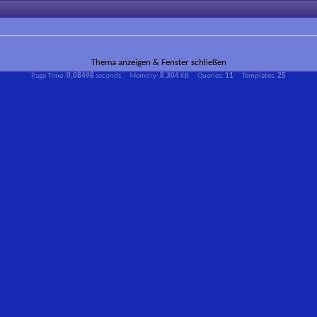
Thema anzeigen & Fenster schließen
Page Time:
0,08498
seconds Memory:
8,304
KB Queries:
11
Templates:
25