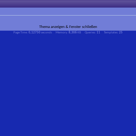
Thema anzeigen & Fenster schließen
Page Time:
0,12750
seconds Memory:
8,306
KB Queries:
11
Templates:
25