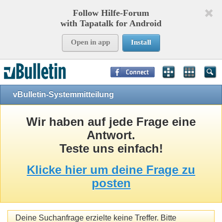
Follow Hilfe-Forum
with Tapatalk for Android
Open in app
Install
Page Time:
0,16123
seconds Memory:
8,021
KB Queries:
11
Templates:
24
vBulletin-Systemmitteilung
Wir haben auf jede Frage eine
Antwort.
Teste uns einfach!
Klicke hier um deine Frage zu
posten
Deine Suchanfrage erzielte keine Treffer. Bitte