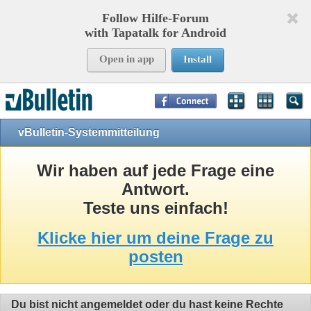
Follow Hilfe-Forum
with Tapatalk for Android
Open in app
Install
Page Time:
0,08323
seconds Memory:
8,806
KB Queries:
9
Templates:
24
vBulletin-Systemmitteilung
Wir haben auf jede Frage eine
Antwort.
Teste uns einfach!
Klicke hier um deine Frage zu
posten
Du bist nicht angemeldet oder du hast keine Rechte