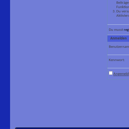
Beiträge
Funktion
Du versu
Aktivier
Du musst
reg
Anmelden
Benutzernam
Kennwort:
Angemelde