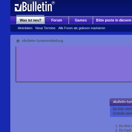
Was ist neu?
Forum
Games
Bitte poste in diese
Aktivitäten
Neue Termine
Alle Foren als gelesen markieren
vBulletin-Systemmitteilung
vBulletin-Sy
Du bist nic
Gründe sein
Du bist 
Du hast 