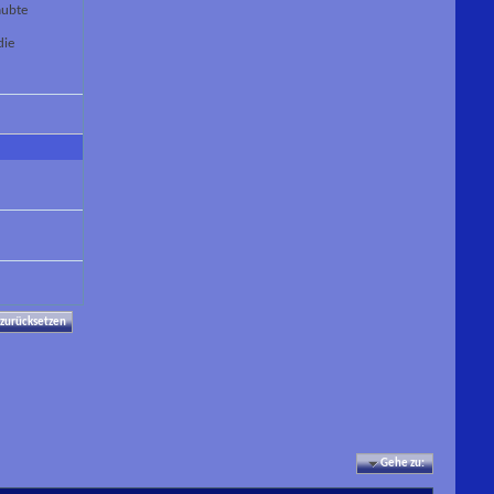
aubte
die
Gehe zu: