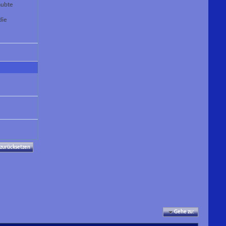
aubte
die
Gehe zu: