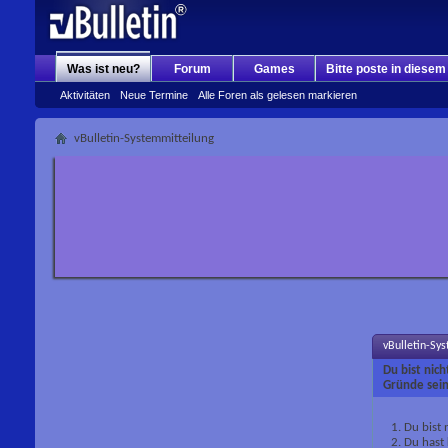
Was ist neu?
Forum
Games
Bitte poste in diese
Aktivitäten
Neue Termine
Alle Foren als gelesen markieren
vBulletin-Systemmitteilung
vBulletin-Sy
Du bist nic
Gründe sein
Du bist 
Du hast 