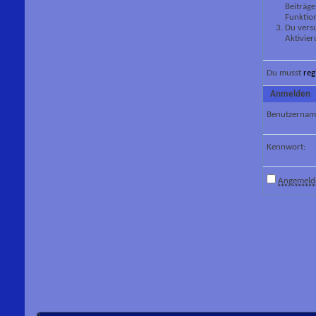
Beiträge
Funktion
Du versu
Aktivier
Du musst
reg
Anmelden
Benutzernam
Kennwort:
Angemelde