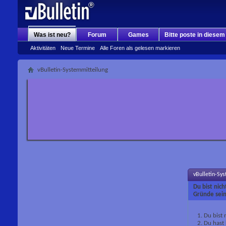
Was ist neu?
Forum
Games
Bitte poste in diese
Aktivitäten
Neue Termine
Alle Foren als gelesen markieren
vBulletin-Systemmitteilung
vBulletin-Sy
Du bist nic
Gründe sein
Du bist 
Du hast 