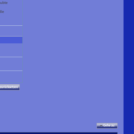
aubte
die
Gehe zu: