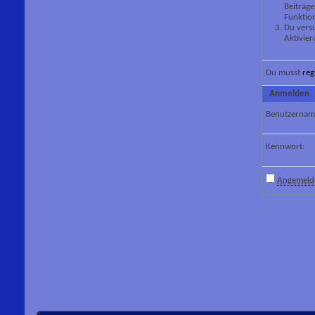
Beiträge
Funktion
Du versu
Aktivier
Du musst
reg
Anmelden
Benutzernam
Kennwort:
Angemelde