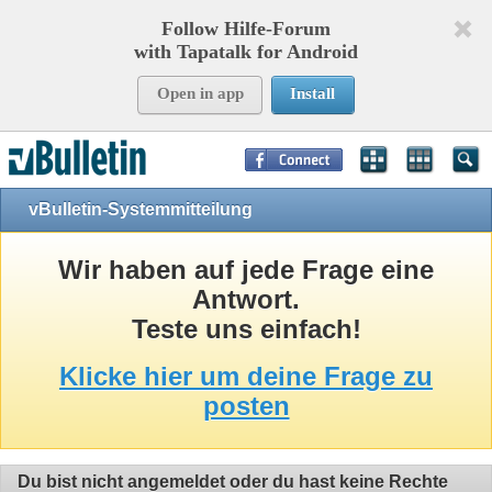
Follow Hilfe-Forum
with Tapatalk for Android
Open in app
Install
Page Time:
0,12391
seconds Memory:
8,809
KB Queries:
9
Templates:
24
vBulletin-Systemmitteilung
Wir haben auf jede Frage eine
Antwort.
Teste uns einfach!
Klicke hier um deine Frage zu
posten
Du bist nicht angemeldet oder du hast keine Rechte