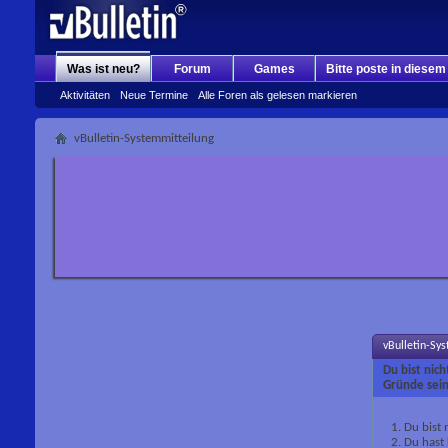
Was ist neu?
Forum
Games
Bitte poste in diese
Aktivitäten
Neue Termine
Alle Foren als gelesen markieren
vBulletin-Systemmitteilung
vBulletin-Sy
Du bist nic
Gründe sein
Du bist 
Du hast 