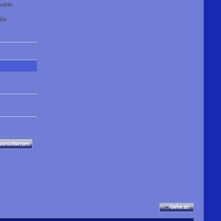
aubte
die
Gehe zu: