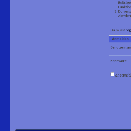
Beiträge
Funktion
Du versu
Aktivier
Du musst
reg
Anmelden
Benutzernam
Kennwort:
Angemelde