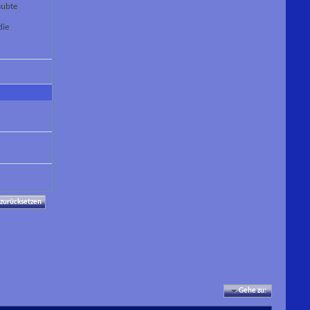
aubte
die
Gehe zu: