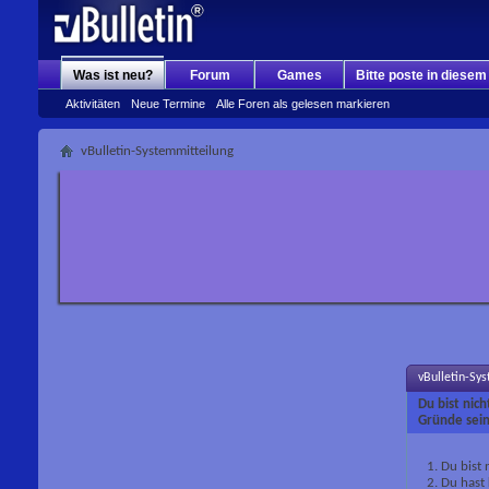
Was ist neu?
Forum
Games
Bitte poste in diese
Aktivitäten
Neue Termine
Alle Foren als gelesen markieren
vBulletin-Systemmitteilung
vBulletin-Sy
Du bist nic
Gründe sein
Du bist 
Du hast 