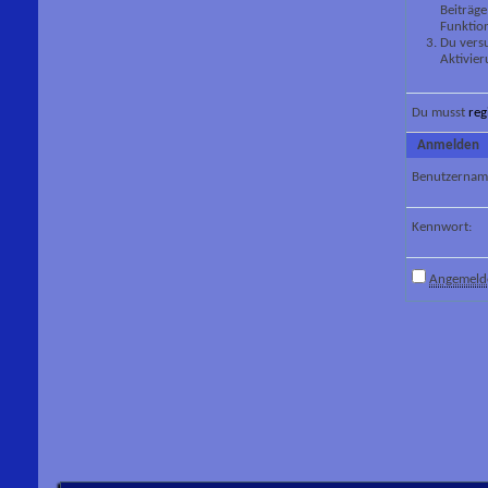
Beiträge
Funktion
Du versu
Aktivier
Du musst
reg
Anmelden
Benutzernam
Kennwort:
Angemelde