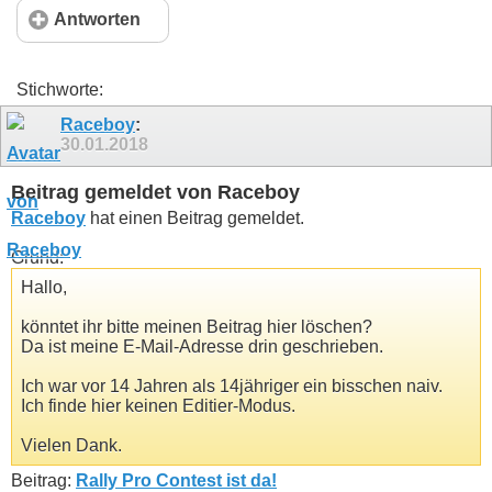
Antworten
Stichworte:
Raceboy
:
30.01.2018
Beitrag gemeldet von Raceboy
Raceboy
hat einen Beitrag gemeldet.
Grund:
Hallo,
könntet ihr bitte meinen Beitrag hier löschen?
Da ist meine E-Mail-Adresse drin geschrieben.
Ich war vor 14 Jahren als 14jähriger ein bisschen naiv.
Ich finde hier keinen Editier-Modus.
Vielen Dank.
Beitrag:
Rally Pro Contest ist da!