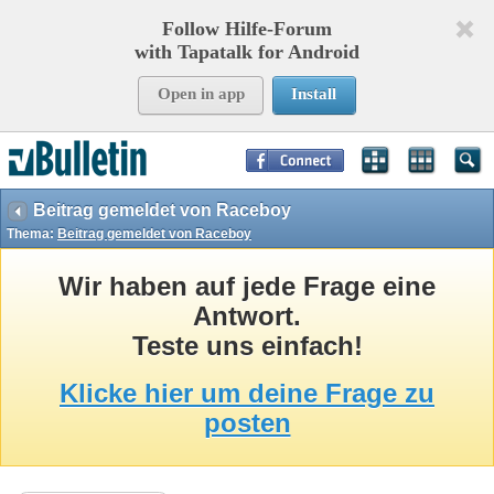
Follow Hilfe-Forum
with Tapatalk for Android
Open in app
Install
Page Time:
0,14450
seconds Memory:
11,420
KB Queries:
16
Templates:
37
Beitrag gemeldet von Raceboy
Thema:
Beitrag gemeldet von Raceboy
Wir haben auf jede Frage eine
Antwort.
Teste uns einfach!
Klicke hier um deine Frage zu
posten