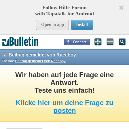
Follow Hilfe-Forum
with Tapatalk for Android
Open in app
Install
Page Time:
0,24046
seconds Memory:
11,434
KB Queries:
18
Templates:
37
Beitrag gemeldet von Raceboy
Thema:
Beitrag gemeldet von Raceboy
Wir haben auf jede Frage eine
Antwort.
Teste uns einfach!
Klicke hier um deine Frage zu
posten