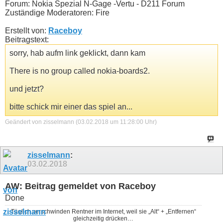
Forum: Nokia Spezial N-Gage -Vertu - D211 Forum
Zuständige Moderatoren: Fire
Erstellt von:
Raceboy
Beitragstext:
sorry, hab aufm link geklickt, dann kam
There is no group called nokia-boards2.
und jetzt?
bitte schick mir einer das spiel an...
Geändert von zisselmann (03.02.2018 um
11:28:00
Uhr)
zisselmann
:
03.02.2018
AW: Beitrag gemeldet von Raceboy
Done
Täglich verschwinden Rentner im Internet, weil sie „Alt“ + „Entfernen“
gleichzeitig drücken…