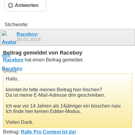
Antworten
Stichworte:
Raceboy
:
30.01.2018
Beitrag gemeldet von Raceboy
Raceboy
hat einen Beitrag gemeldet.
Grund:
Hallo,
könntet ihr bitte meinen Beitrag hier löschen?
Da ist meine E-Mail-Adresse drin geschrieben.
Ich war vor 14 Jahren als 14jähriger ein bisschen naiv.
Ich finde hier keinen Editier-Modus.
Vielen Dank.
Beitrag:
Rally Pro Contest ist da!