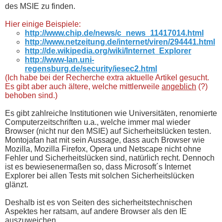
des MSIE zu finden.
Hier einige Beispiele:
http://www.chip.de/news/c_news_11417014.html
http://www.netzeitung.de/internet/viren/294441.html
http://de.wikipedia.org/wiki/Internet_Explorer
http://www-lan.uni-
regensburg.de/security/iesec2.html
(Ich habe bei der Recherche extra aktuelle Artikel gesucht.
Es gibt aber auch ältere, welche mittlerweile
angeblich
(?)
behoben sind.)
Es gibt zahlreiche Institutionen wie Universitäten, renomierte
Computerzeitschriften u.a., welche immer mal wieder
Browser (nicht nur den MSIE) auf Sicherheitslücken testen.
Montojafan hat mit sein Aussage, dass auch Browser wie
Mozilla, Mozilla Firefox, Opera und Netscape nicht ohne
Fehler und Sicherheitslücken sind, natürlich recht. Dennoch
ist es bewiesenermaßen so, dass Microsoft´s Internet
Explorer bei allen Tests mit solchen Sicherheitslücken
glänzt.
Deshalb ist es von Seiten des sicherheitstechnischen
Aspektes her ratsam, auf andere Browser als den IE
auszuweichen.