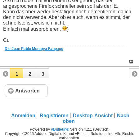
Also ich habe mal von einem User gehört, das der
angesprochene Firefox schneller sein soll als der IE.
Kann das aber weder bestätigen noch dementieren, da ich
den nicht verwende. Aber ob er auch, wenn es stimmt, der
schnellste ist, weis ich nicht.
Einfach mal ausprobieren.
)
Cu
Die Juan Pablo Montoya Fanpage
1
2
3
Antworten
Anmelden
Registrieren
Desktop-Ansicht
Nach
oben
Powered by
vBulletin®
Version 4.2.1 (Deutsch)
Copyright ©2026 Adduco Digital e.K. und vBulletin Solutions, Inc. Alle Rechte
vorbehalten.