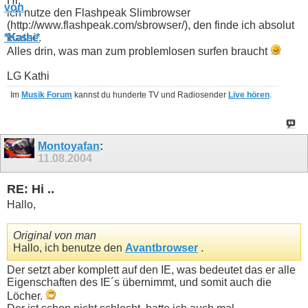
Hi,
ich nutze den Flashpeak Slimbrowser
(http://www.flashpeak.com/sbrowser/), den finde ich absolut
klasse.
Alles drin, was man zum problemlosen surfen braucht
LG Kathi
Im
Musik Forum
kannst du hunderte TV und Radiosender
Live hören
.
Montoyafan
:
11.08.2004
RE: Hi ..
Hallo,
Original von man
Hallo, ich benutze den
Avantbrowser
.
Der setzt aber komplett auf den IE, was bedeutet das er alle
Eigenschaften des IE´s übernimmt, und somit auch die
Löcher.