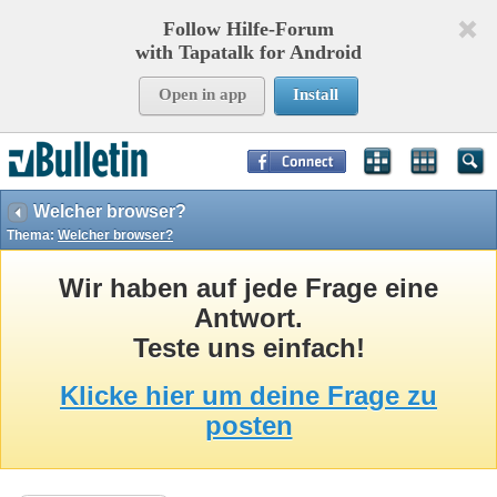
Follow Hilfe-Forum
with Tapatalk for Android
Open in app
Install
Page Time:
0,24540
seconds Memory:
11,529
KB Queries:
16
Templates:
40
Welcher browser?
Thema:
Welcher browser?
Wir haben auf jede Frage eine
Antwort.
Teste uns einfach!
Klicke hier um deine Frage zu
posten