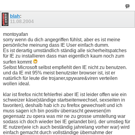
blah
:
11.08.2004
montoyafan
sorry wenn du dich angegriffen fühlst, aber es ist meine
persönliche meinung dass IE User einfach dumm.
Es ist derartig umständlich ständig alle sicherheitspatches
für IE zu installieren dass man eigentlich kaum noch zum
surfen kommt
Selbst Microsoft selbst empfiehlt den IE nicht zu benutzen.
und da IE mit 95% meist benutzster browser ist, ist er
natürlich für leute die trojaner,spyware&viren verteilen
wollen ideal.
klar ist firefox nicht fehlerfrei aber IE ist leider offen wie ein
schweizer käse(ständige startseitenwechsel, sexseiten in
favoriten), deshalb hab ich zu firefox gewechselt und ich
muss sagen ich bin positiv überrascht gewesen(im
gegensatz zu opera was mir ne zu grosse umstellung war
sodass ich doch wieder bei IE gelandet bin). der umstieg für
IE nutzer(wie ich auch beständig jahrelang vorher war) wird
einfach gemacht durch vollständige übernahme der