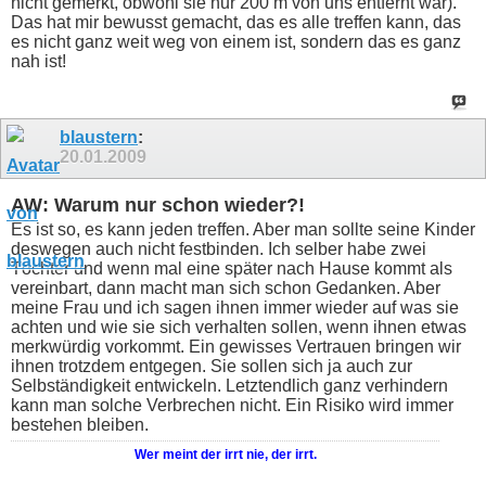
nicht gemerkt, obwohl sie nur 200 m von uns entfernt war).
Das hat mir bewusst gemacht, das es alle treffen kann, das
es nicht ganz weit weg von einem ist, sondern das es ganz
nah ist!
blaustern
:
20.01.2009
AW: Warum nur schon wieder?!
Es ist so, es kann jeden treffen. Aber man sollte seine Kinder
deswegen auch nicht festbinden. Ich selber habe zwei
Töchter und wenn mal eine später nach Hause kommt als
vereinbart, dann macht man sich schon Gedanken. Aber
meine Frau und ich sagen ihnen immer wieder auf was sie
achten und wie sie sich verhalten sollen, wenn ihnen etwas
merkwürdig vorkommt. Ein gewisses Vertrauen bringen wir
ihnen trotzdem entgegen. Sie sollen sich ja auch zur
Selbständigkeit entwickeln. Letztendlich ganz verhindern
kann man solche Verbrechen nicht. Ein Risiko wird immer
bestehen bleiben.
Wer meint der irrt nie, der irrt.