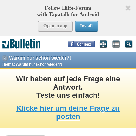
Follow Hilfe-Forum
with Tapatalk for Android
Open in app
Install
Page Time:
0,21820
seconds Memory:
11,580
KB Queries:
16
Templates:
37
Warum nur schon wieder?!
Thema:
Warum nur schon wieder?!
Wir haben auf jede Frage eine
Antwort.
Teste uns einfach!
Klicke hier um deine Frage zu
posten