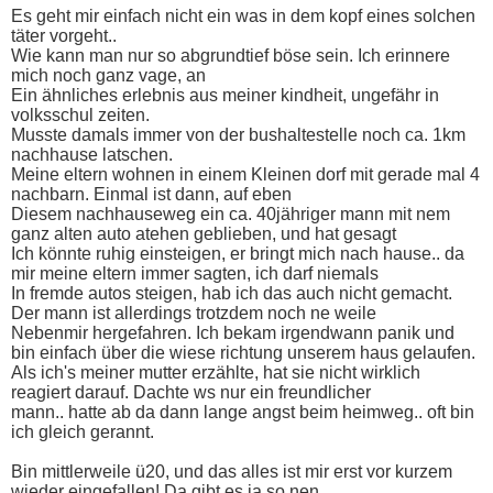
Es geht mir einfach nicht ein was in dem kopf eines solchen
täter vorgeht..
Wie kann man nur so abgrundtief böse sein. Ich erinnere
mich noch ganz vage, an
Ein ähnliches erlebnis aus meiner kindheit, ungefähr in
volksschul zeiten.
Musste damals immer von der bushaltestelle noch ca. 1km
nachhause latschen.
Meine eltern wohnen in einem Kleinen dorf mit gerade mal 4
nachbarn. Einmal ist dann, auf eben
Diesem nachhauseweg ein ca. 40jähriger mann mit nem
ganz alten auto atehen geblieben, und hat gesagt
Ich könnte ruhig einsteigen, er bringt mich nach hause.. da
mir meine eltern immer sagten, ich darf niemals
In fremde autos steigen, hab ich das auch nicht gemacht.
Der mann ist allerdings trotzdem noch ne weile
Nebenmir hergefahren. Ich bekam irgendwann panik und
bin einfach über die wiese richtung unserem haus gelaufen.
Als ich's meiner mutter erzählte, hat sie nicht wirklich
reagiert darauf. Dachte ws nur ein freundlicher
mann.. hatte ab da dann lange angst beim heimweg.. oft bin
ich gleich gerannt.
Bin mittlerweile ü20, und das alles ist mir erst vor kurzem
wieder eingefallen! Da gibt es ja so nen