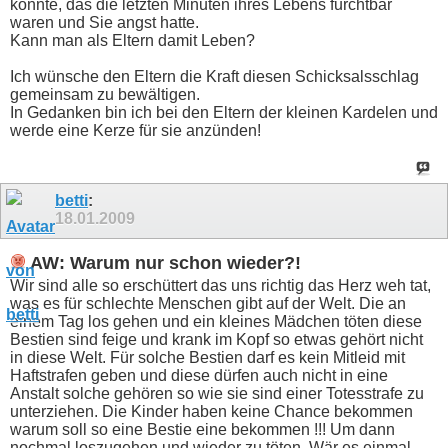
konnte, das die letzten Minuten ihres Lebens furchtbar
waren und Sie angst hatte.
Kann man als Eltern damit Leben?
Ich wünsche den Eltern die Kraft diesen Schicksalsschlag
gemeinsam zu bewältigen.
In Gedanken bin ich bei den Eltern der kleinen Kardelen und
werde eine Kerze für sie anzünden!
betti
:
18.01.2009
AW: Warum nur schon wieder?!
Wir sind alle so erschüttert das uns richtig das Herz weh tat,
was es für schlechte Menschen gibt auf der Welt. Die an
einem Tag los gehen und ein kleines Mädchen töten diese
Bestien sind feige und krank im Kopf so etwas gehört nicht
in diese Welt. Für solche Bestien darf es kein Mitleid mit
Haftstrafen geben und diese dürfen auch nicht in eine
Anstalt solche gehören so wie sie sind einer Totesstrafe zu
unterziehen. Die Kinder haben keine Chance bekommen
warum soll so eine Bestie eine bekommen !!! Um dann
nochmal loszugehen und wieder zu töten. Wär es einmal