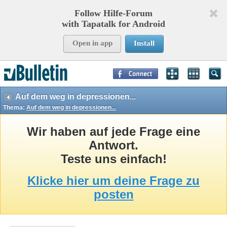
Follow Hilfe-Forum
with Tapatalk for Android
Open in app
Install
Page Time:
0,25535
seconds Memory:
11,629
KB Queries:
16
Templates:
38
Auf dem weg in depressionen...
Thema:
Auf dem weg in depressionen...
Wir haben auf jede Frage eine
Antwort.
Teste uns einfach!
Klicke hier um deine Frage zu
posten