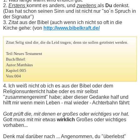
2.
Erstens
kommt es anders, und
zweitens
als
Du
denkst.
(Das hat schon seinen Sinn und ist nicht nur "so´n Spruch in
der Signatur")
3. Zitat aus der Bibel (auch wenn ich nicht so oft in die
Kirche gehe: (von
http://www.bibelkraft.de/
Zitat:
Selig sind die, die da Leid tragen; denn sie sollen getröstet werden.
Teil:
Neues Testament
Buch/Brief:
Autor:
Matthäus
Kapitel:
005
Vers:
004
4. Ich weiß nicht ob ich es aus der Bibel oder dem
Religionsunterricht habe oder es mir selbst
"zusammengereimt" habe; aber dieser Gedanke half und
hilft mir wenn mein Leben - mal wieder - Achterbahn fährt:
Gott prüft die, mit denen er großes oder wichtiges vor hat
.
Gott muss mit mir etwas
wirklich
Großes oder wichtiges
vorhaben...
Denk mal darüber nach ... Angenommen, du "überlebst"