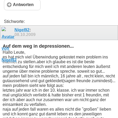
Antworten
Stichworte:
Nigel92
:
08.10.2009
Auf dem weg in depressionen...
Hallo Leute,
es hat mich viel Überwindung gekostet mein problem ins
internet zu stellen.aber ich glaube es ist die beste
entscheidung für mich weil ich mit anderen leuten äußerst
ungerne über meine probleme spreche. soweit so gut...
auf jeden fall bin ich männlich, 16 jahre alt , recht klein, recht
gutaussehend und gut gekleidet(sagen freunde zumindest)...
mein problem sieht wie folgt aus:
letztes jahr war ich in der 10. klasse. ich war immer schon
mal unglücklich verliebt & hatte bisher erst 1 freundin, mit
der ich aber auch nur zusammen war um nicht ganz der
einsamkeit zu verfallen.
naja auf jeden fall waren es alles nicht die "großen" lieben
und ich konnt ganz gut damit leben es den jeweiligen