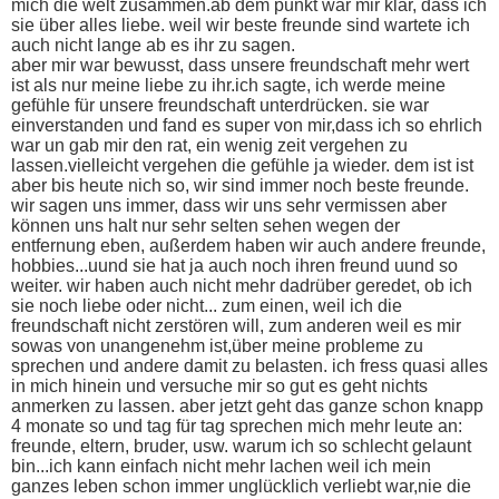
mich die welt zusammen.ab dem punkt war mir klar, dass ich
sie über alles liebe. weil wir beste freunde sind wartete ich
auch nicht lange ab es ihr zu sagen.
aber mir war bewusst, dass unsere freundschaft mehr wert
ist als nur meine liebe zu ihr.ich sagte, ich werde meine
gefühle für unsere freundschaft unterdrücken. sie war
einverstanden und fand es super von mir,dass ich so ehrlich
war un gab mir den rat, ein wenig zeit vergehen zu
lassen.vielleicht vergehen die gefühle ja wieder. dem ist ist
aber bis heute nich so, wir sind immer noch beste freunde.
wir sagen uns immer, dass wir uns sehr vermissen aber
können uns halt nur sehr selten sehen wegen der
entfernung eben, außerdem haben wir auch andere freunde,
hobbies...uund sie hat ja auch noch ihren freund uund so
weiter. wir haben auch nicht mehr dadrüber geredet, ob ich
sie noch liebe oder nicht... zum einen, weil ich die
freundschaft nicht zerstören will, zum anderen weil es mir
sowas von unangenehm ist,über meine probleme zu
sprechen und andere damit zu belasten. ich fress quasi alles
in mich hinein und versuche mir so gut es geht nichts
anmerken zu lassen. aber jetzt geht das ganze schon knapp
4 monate so und tag für tag sprechen mich mehr leute an:
freunde, eltern, bruder, usw. warum ich so schlecht gelaunt
bin...ich kann einfach nicht mehr lachen weil ich mein
ganzes leben schon immer unglücklich verliebt war,nie die