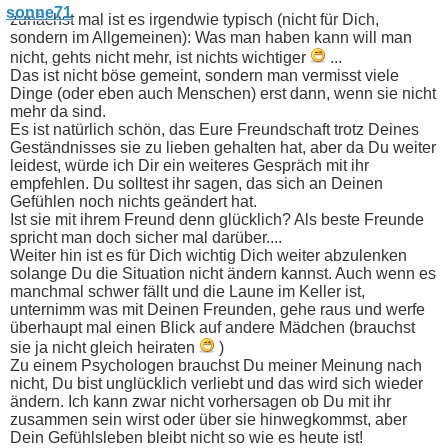
zunächst mal ist es irgendwie typisch (nicht für Dich,
sondern im Allgemeinen): Was man haben kann will man
nicht, gehts nicht mehr, ist nichts wichtiger
...
Das ist nicht böse gemeint, sondern man vermisst viele
Dinge (oder eben auch Menschen) erst dann, wenn sie nicht
mehr da sind.
Es ist natürlich schön, das Eure Freundschaft trotz Deines
Geständnisses sie zu lieben gehalten hat, aber da Du weiter
leidest, würde ich Dir ein weiteres Gespräch mit ihr
empfehlen. Du solltest ihr sagen, das sich an Deinen
Gefühlen noch nichts geändert hat.
Ist sie mit ihrem Freund denn glücklich? Als beste Freunde
spricht man doch sicher mal darüber....
Weiter hin ist es für Dich wichtig Dich weiter abzulenken
solange Du die Situation nicht ändern kannst. Auch wenn es
manchmal schwer fällt und die Laune im Keller ist,
unternimm was mit Deinen Freunden, gehe raus und werfe
überhaupt mal einen Blick auf andere Mädchen (brauchst
sie ja nicht gleich heiraten
)
Zu einem Psychologen brauchst Du meiner Meinung nach
nicht, Du bist unglücklich verliebt und das wird sich wieder
ändern. Ich kann zwar nicht vorhersagen ob Du mit ihr
zusammen sein wirst oder über sie hinwegkommst, aber
Dein Gefühlsleben bleibt nicht so wie es heute ist!