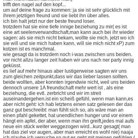
trifft den nagel auf den kopf...
um auf deine frage zu kommen: ja sie ist sehr glücklich mit
ihrem jetztigen freund und sie liebt ihn über alles.
ich bin halt jetzt nur der beste freund loser.
trotzdem hat sie eine tiefe innige beziehung zu mir( es ist
eine art seelenverwandtschaft,man kann auch bei ihr wieder
sagen: als sie mich nicht bekam, wollte sie mich. jetzt wo ich
sie will und sie mich haben kann, will sie mich nicht xP) zum
kotzen ist es manchmal.
wie gesagt da is trotzdem noch i-was zwischen uns beiden.
vor nicht allzu langer zeit haben wir uns nach ner party innig
geküsst.
es lief auf mehr hinaus aber lustigerweise sagten wir uns
zum gleichen zeitpunkt,dass wir das lieber lassen sollten.
beide wollten, aber konnten irgendwie nicht, weil uns beiden
dennoch unsere 1A freundschaft mehr wert ist , als eine
beziehung, die evtl. zerbricht und wir im streit
auseinandergehen.ist ein scheiß gefühl, wenn man kann,es
aber nicht geht: ich hab letztens einen satz gelesen der das
ganz gut beschreibt: man fühlt sich so, als wäre man an
einen pfahl gekettet, hat unendlichen hunger und vor einem
hängt ein apfel, der aber, wenn man ihn greift,jedes mal aufs
neue ein stück weiter weggezogen wird...kurz gesagt( man
hat das ziel vor augen, aber man erreicht es wohl nie) naaja
ich glaube ich versuche so gut es geht mit meinen gefühlen (