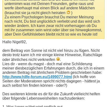
unternimm was mit Deinen Freunden, gehe raus und
werfe überhaupt mal einen Blick auf andere Mädchen
(brauchst sie ja nicht gleich heiraten
)
Zu einem Psychologen brauchst Du meiner Meinung
nach nicht, Du bist unglücklich verliebt und das wird sich
wieder ändern. Ich kann zwar nicht vorhersagen ob Du
mit ihr zusammen sein wirst oder über sie hinwegkommst,
aber Dein Gefühlsleben bleibt nicht so wie es heute ist!
Hallo Nigel92,
dem Beitrag von Sonne ist nicht viel hinzu zu fügen. Nicht
desto trotz kann ich mir einige kleine Hinweise, Ratschläge
oder ähnliches nicht verkneifen
.
Lies dir - wenn du magst - doch mal eine Schilderung
meiner diesbezüglichen Erfahrungen durch, die ich in einem
anderen Beitrag mit ähnlichem Problem geschrieben habe:
http://www.hilfe-forum.eu/1499077.html
(Ich hoffe von
Seiten der Moderatoren spricht nichts dagegen - hättest ja
auch selbst hin finden können - oder?)
Des weiteren könnte es dir für die Zukunft vielleicht helfen
über folgende Lebensweisheiten nachzudenken:
1. Was lange währt wird endlich gut.