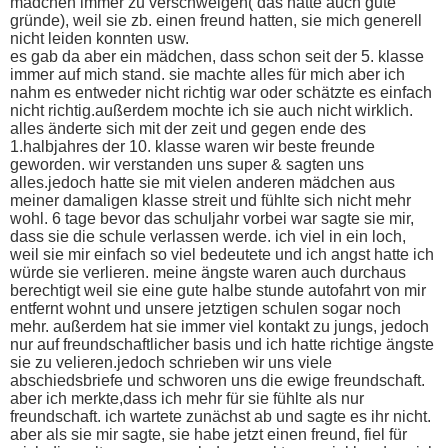
mädchen immer zu verschweigen( das hatte auch gute
gründe), weil sie zb. einen freund hatten, sie mich generell
nicht leiden konnten usw.
es gab da aber ein mädchen, dass schon seit der 5. klasse
immer auf mich stand. sie machte alles für mich aber ich
nahm es entweder nicht richtig war oder schätzte es einfach
nicht richtig.außerdem mochte ich sie auch nicht wirklich.
alles änderte sich mit der zeit und gegen ende des
1.halbjahres der 10. klasse waren wir beste freunde
geworden. wir verstanden uns super & sagten uns
alles.jedoch hatte sie mit vielen anderen mädchen aus
meiner damaligen klasse streit und fühlte sich nicht mehr
wohl. 6 tage bevor das schuljahr vorbei war sagte sie mir,
dass sie die schule verlassen werde. ich viel in ein loch,
weil sie mir einfach so viel bedeutete und ich angst hatte ich
würde sie verlieren. meine ängste waren auch durchaus
berechtigt weil sie eine gute halbe stunde autofahrt von mir
entfernt wohnt und unsere jetztigen schulen sogar noch
mehr. außerdem hat sie immer viel kontakt zu jungs, jedoch
nur auf freundschaftlicher basis und ich hatte richtige ängste
sie zu velieren.jedoch schrieben wir uns viele
abschiedsbriefe und schworen uns die ewige freundschaft.
aber ich merkte,dass ich mehr für sie fühlte als nur
freundschaft. ich wartete zunächst ab und sagte es ihr nicht.
aber als sie mir sagte, sie habe jetzt einen freund, fiel für