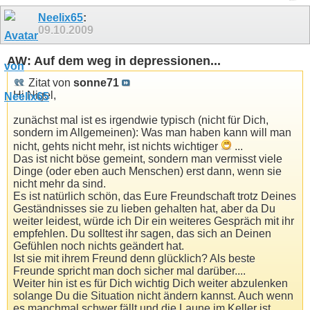
Neelix65
:
09.10.2009
AW: Auf dem weg in depressionen...
Zitat von
sonne71
Hi Nigel,
zunächst mal ist es irgendwie typisch (nicht für Dich,
sondern im Allgemeinen): Was man haben kann will man
nicht, gehts nicht mehr, ist nichts wichtiger
...
Das ist nicht böse gemeint, sondern man vermisst viele
Dinge (oder eben auch Menschen) erst dann, wenn sie
nicht mehr da sind.
Es ist natürlich schön, das Eure Freundschaft trotz Deines
Geständnisses sie zu lieben gehalten hat, aber da Du
weiter leidest, würde ich Dir ein weiteres Gespräch mit ihr
empfehlen. Du solltest ihr sagen, das sich an Deinen
Gefühlen noch nichts geändert hat.
Ist sie mit ihrem Freund denn glücklich? Als beste
Freunde spricht man doch sicher mal darüber....
Weiter hin ist es für Dich wichtig Dich weiter abzulenken
solange Du die Situation nicht ändern kannst. Auch wenn
es manchmal schwer fällt und die Laune im Keller ist,