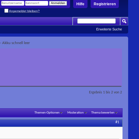
Hilfe
Registrieren
Angemeldet bleiben?
Erweiterte Suche
- Akku schnell leer
Ergebnis 1 bis 2 von 2
Themen-Optionen
Moderation
Thema bewerten
#1