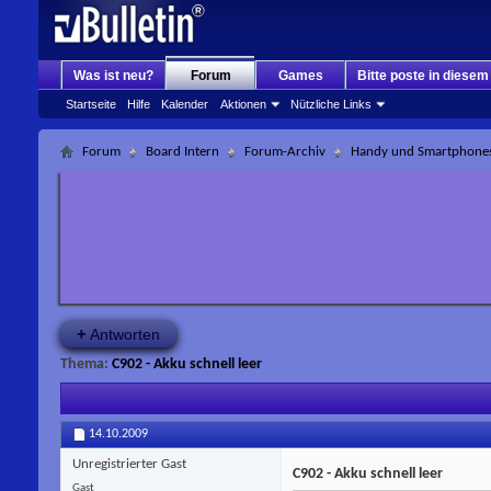
Was ist neu?
Forum
Games
Bitte poste in diese
Startseite
Hilfe
Kalender
Aktionen
Nützliche Links
Forum
Board Intern
Forum-Archiv
Handy und Smartphone
+
Antworten
Thema:
C902 - Akku schnell leer
14.10.2009
Unregistrierter Gast
C902 - Akku schnell leer
Gast