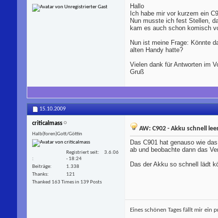
Hallo
Ich habe mir vor kurzem ein C
Nun musste ich fest Stellen, d
kam es auch schon komisch vor,
Nun ist meine Frage: Könnte da
alten Handy hatte?
Vielen dank für Antworten im V
Gruß
15.10.2009
criticalmass
AW: C902 - Akku schnell lee
Halb(foren)Gott/Göttin
Das C901 hat genauso wie das
ab und beobachte dann das Ver
Registriert seit
3.6.06
- 18:24
Das der Akku so schnell lädt kö
Beiträge
1.338
Thanks
121
Thanked 163 Times in 139 Posts
Eines schönen Tages fällt mir ein 