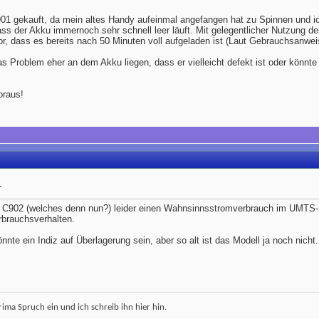
901 gekauft, da mein altes Handy aufeinmal angefangen hat zu Spinnen und i
ass der Akku immernoch sehr schnell leer läuft. Mit gelegentlicher Nutzung 
 dass es bereits nach 50 Minuten voll aufgeladen ist (Laut Gebrauchsanweis
s Problem eher an dem Akku liegen, dass er vielleicht defekt ist oder könnte 
oraus!
r
 C902 (welches denn nun?) leider einen Wahnsinnsstromverbrauch im UMTS-M
brauchsverhalten.
nnte ein Indiz auf Überlagerung sein, aber so alt ist das Modell ja noch nicht
prima Spruch ein und ich schreib ihn hier hin.