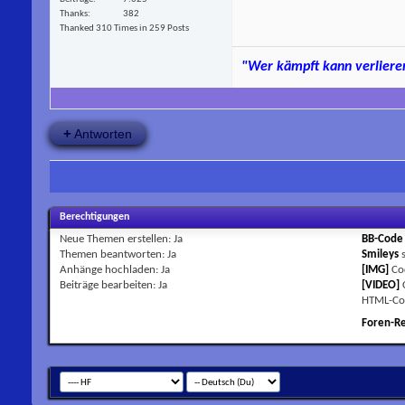
Thanks
382
Thanked 310 Times in 259 Posts
"Wer kämpft kann verlieren
+
Antworten
Berechtigungen
Neue Themen erstellen:
Ja
BB-Code
Themen beantworten:
Ja
Smileys
Anhänge hochladen:
Ja
[IMG]
Co
Beiträge bearbeiten:
Ja
[VIDEO]
HTML-Co
Foren-R