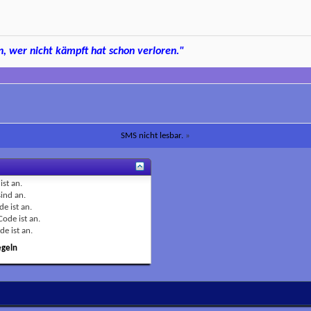
, wer nicht kämpft hat schon verloren."
SMS nicht lesbar.
»
ist
an
.
sind
an
.
de ist
an
.
Code ist
an
.
de ist
an
.
egeln