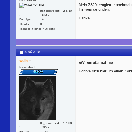
Mein Z320i reagiert manchmal 
Hinweis gefunden.
Registriert seit
2.6.10
- 15:52
Danke
Beiträge
14
Thanks
0
Thanked 3 Times in 3 Posts
09.06.2010
wolle
AW: Anrufannahme
locker drauf
Könnte sich hier um einen Kont
Registriert seit
1.4.08
- 20:27
Beiträge
7.025