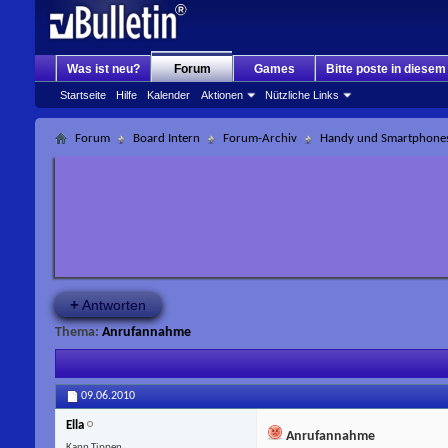
Was ist neu?
Forum
Games
Bitte poste in diese
Startseite
Hilfe
Kalender
Aktionen
Nützliche Links
Forum
Board Intern
Forum-Archiv
Handy und Smartphone
+
Antworten
Thema:
Anrufannahme
09.06.2010
Ella
Anrufannahme
Kann Tippen