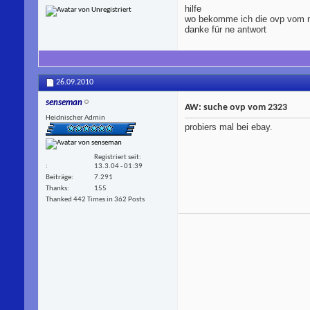
hilfe
wo bekomme ich die ovp vom n
danke für ne antwort
26.09.2010
senseman
AW: suche ovp vom 2323
Heidnischer Admin
probiers mal bei ebay.
Registriert seit
13.3.04 - 01:39
Beiträge
7.291
Thanks
155
Thanked 442 Times in 362 Posts