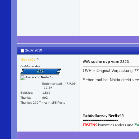
26.09.2010
Neelix65
AW: suche ovp vom 2323
Co-Moderator
OVP = Original Verpackung ??
Schon mal bei Nokia direkt ve
Registriert seit
7.9.09
- 12:39
Beiträge
1.861
Thanks
662
Thanked 210 Times in 158 Posts
Neelix65
Tschüssikovsky
===================
ERSTENS
kommt es anders und
ZW