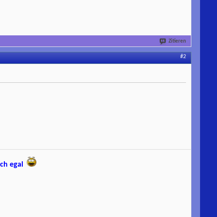
Zitieren
#2
och egal