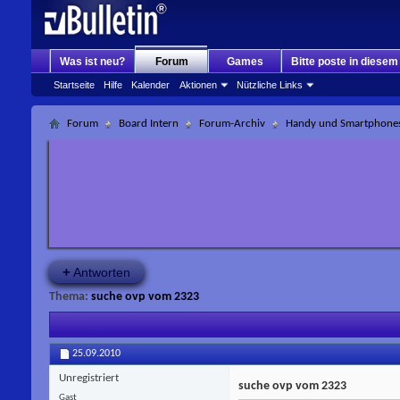
Was ist neu?
Forum
Games
Bitte poste in diese
Startseite
Hilfe
Kalender
Aktionen
Nützliche Links
Forum
Board Intern
Forum-Archiv
Handy und Smartphone
+
Antworten
Thema:
suche ovp vom 2323
25.09.2010
Unregistriert
suche ovp vom 2323
Gast