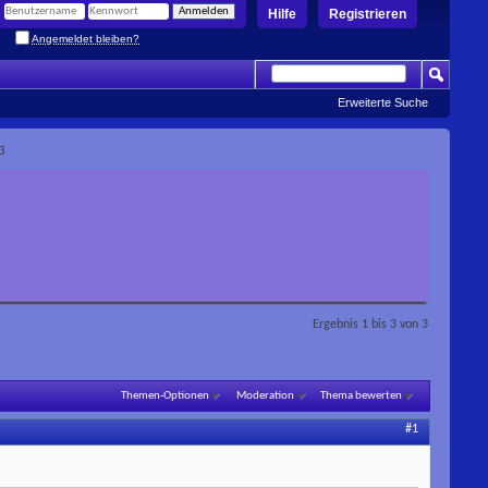
Hilfe
Registrieren
Angemeldet bleiben?
Erweiterte Suche
3
Ergebnis 1 bis 3 von 3
Themen-Optionen
Moderation
Thema bewerten
#1