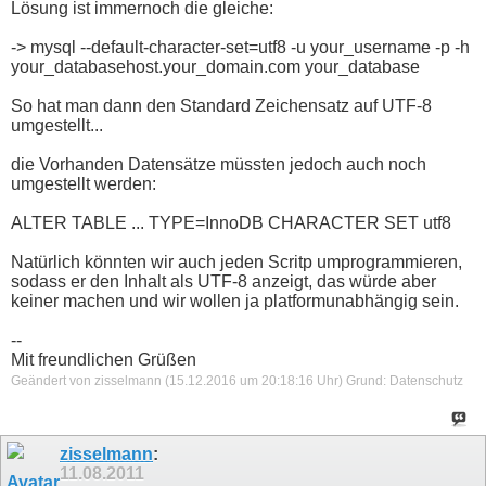
Lösung ist immernoch die gleiche:
-> mysql --default-character-set=utf8 -u your_username -p -h
your_databasehost.your_domain.com your_database
So hat man dann den Standard Zeichensatz auf UTF-8
umgestellt...
die Vorhanden Datensätze müssten jedoch auch noch
umgestellt werden:
ALTER TABLE ... TYPE=InnoDB CHARACTER SET utf8
Natürlich könnten wir auch jeden Scritp umprogrammieren,
sodass er den Inhalt als UTF-8 anzeigt, das würde aber
keiner machen und wir wollen ja platformunabhängig sein.
--
Mit freundlichen Grüßen
Geändert von zisselmann (15.12.2016 um
20:18:16
Uhr)
Grund:
Datenschutz
zisselmann
:
11.08.2011