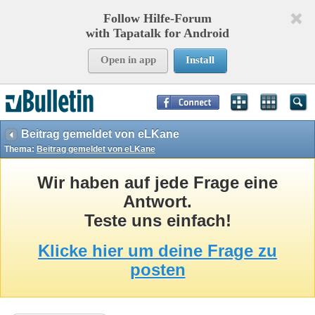
Follow Hilfe-Forum
with Tapatalk for Android
Open in app
Install
Page Time:
0,36104
seconds Memory:
11,427
KB Queries:
16
Templates:
37
Beitrag gemeldet von eLKane
Thema:
Beitrag gemeldet von eLKane
Wir haben auf jede Frage eine
Antwort.
Teste uns einfach!
Klicke hier um deine Frage zu
posten