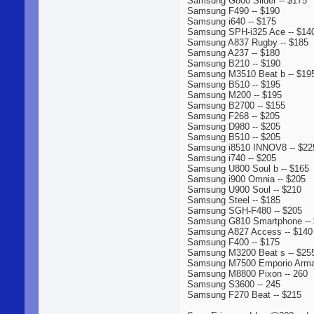
Samsung G800 Slider -- $175
Samsung F490 -- $190
Samsung i640 -- $175
Samsung SPH-i325 Ace -- $14
Samsung A837 Rugby -- $185
Samsung A237 -- $180
Samsung B210 -- $190
Samsung M3510 Beat b -- $19
Samsung B510 -- $195
Samsung M200 -- $195
Samsung B2700 -- $155
Samsung F268 -- $205
Samsung D980 -- $205
Samsung B510 -- $205
Samsung i8510 INNOV8 -- $22
Samsung i740 -- $205
Samsung U800 Soul b -- $165
Samsung i900 Omnia -- $205
Samsung U900 Soul -- $210
Samsung Steel -- $185
Samsung SGH-F480 -- $205
Samsung G810 Smartphone --
Samsung A827 Access -- $140
Samsung F400 -- $175
Samsung M3200 Beat s -- $25
Samsung M7500 Emporio Arman
Samsung M8800 Pixon -- 260
Samsung S3600 -- 245
Samsung F270 Beat -- $215