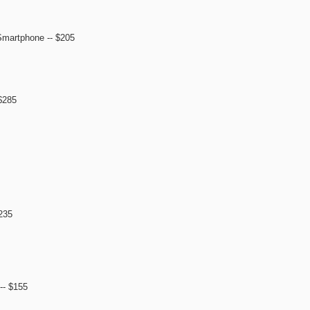
Smartphone -- $205
$285
$235
-- $155