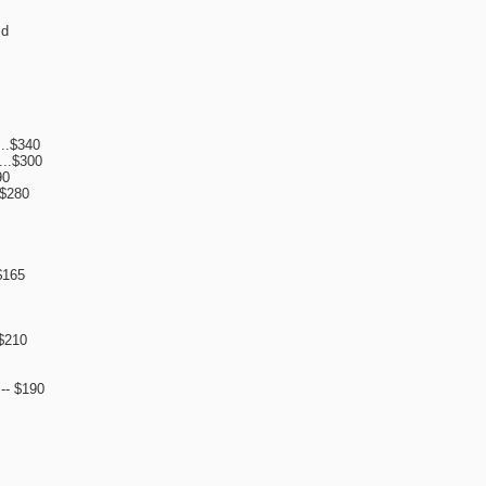
sd
..$340
...$300
90
$280
$165
$210
-- $190