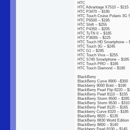
HTC
HTC Advantage X7510 -- $215
HTC P3470 -- $195
HTC Touch Cruise Polaris 3G 
HTC P6500 -- $195
HTC Shift -- $255
HTC P4350 -- $205
HTC TyTN II -- $185
HTC P3600i -- $225
HTC Touch HD Smartphone -- 
HTC Touch 3G -- $245
HTC G1 -- $295
HTC Touch Viva -- $255
HTC S740 Smartphone -- $185
HTC Touch PRO -- $185
HTC Touch Diamond -- $190
BlackBerry
BlackBerry Curve 8900 --$300
Blackberry 9000 Bold -- $190
BlackBerry Pearl Flip 8220 -- 
BlackBerry Pearl 8110 -- $155
BlackBerry Storm 9500 -- $285
BlackBerry Storm 9530 -- $310
BlackBerry Pearl 8120 -- $165
Blackberry Curve 8320 -- $185
BlackBerry 8820 -- $135
BlackBerry 8830 World Edition 
BlackBerry 8800 -- $140
Blackberry Pearl 8100 -- $145