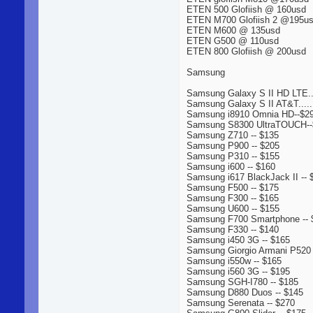
ETEN 500 Glofiish @ 160usd
ETEN M700 Glofiish 2 @195u
ETEN M600 @ 135usd
ETEN G500 @ 110usd
ETEN 800 Glofiish @ 200usd
Samsung
Samsung Galaxy S II HD LTE..
Samsung Galaxy S II AT&T.....
Samsung i8910 Omnia HD--$2
Samsung S8300 UltraTOUCH--
Samsung Z710 -- $135
Samsung P900 -- $205
Samsung P310 -- $155
Samsung i600 -- $160
Samsung i617 BlackJack II -- 
Samsung F500 -- $175
Samsung F300 -- $165
Samsung U600 -- $155
Samsung F700 Smartphone -- 
Samsung F330 -- $140
Samsung i450 3G -- $165
Samsung Giorgio Armani P520 
Samsung i550w -- $165
Samsung i560 3G -- $195
Samsung SGH-I780 -- $185
Samsung D880 Duos -- $145
Samsung Serenata -- $270