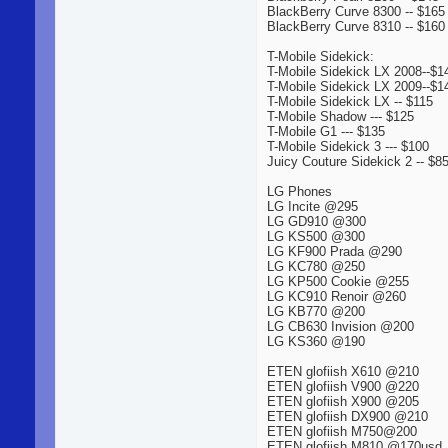
BlackBerry Curve 8300 -- $165
BlackBerry Curve 8310 -- $160
T-Mobile Sidekick:
T-Mobile Sidekick LX 2008--$1
T-Mobile Sidekick LX 2009--$1
T-Mobile Sidekick LX -- $115
T-Mobile Shadow --- $125
T-Mobile G1 --- $135
T-Mobile Sidekick 3 --- $100
Juicy Couture Sidekick 2 -- $8
LG Phones
LG Incite @295
LG GD910 @300
LG KS500 @300
LG KF900 Prada @290
LG KC780 @250
LG KP500 Cookie @255
LG KC910 Renoir @260
LG KB770 @200
LG CB630 Invision @200
LG KS360 @190
ETEN glofiish X610 @210
ETEN glofiish V900 @220
ETEN glofiish X900 @205
ETEN glofiish DX900 @210
ETEN glofiish M750@200
ETEN glofiish M810 @170usd