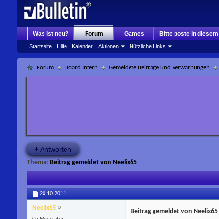
Was ist neu?
Forum
Games
Bitte poste in diese
Startseite
Hilfe
Kalender
Aktionen
Nützliche Links
Forum
Board Intern
Gemeldete Beiträge und Verwarnungen
+
Antworten
Thema:
Beitrag gemeldet von Neelix65
20.10.2011
Neelix65
Beitrag gemeldet von Neelix65
Co-Moderator