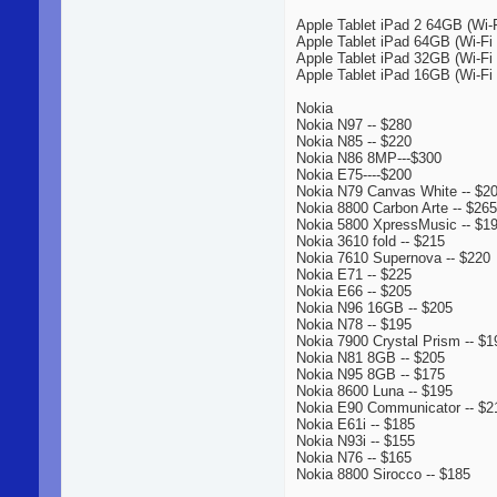
Apple Tablet iPad 2 64GB (Wi-
Apple Tablet iPad 64GB (Wi-Fi 
Apple Tablet iPad 32GB (Wi-Fi 
Apple Tablet iPad 16GB (Wi-Fi 
Nokia
Nokia N97 -- $280
Nokia N85 -- $220
Nokia N86 8MP---$300
Nokia E75----$200
Nokia N79 Canvas White -- $2
Nokia 8800 Carbon Arte -- $265
Nokia 5800 XpressMusic -- $1
Nokia 3610 fold -- $215
Nokia 7610 Supernova -- $220
Nokia E71 -- $225
Nokia E66 -- $205
Nokia N96 16GB -- $205
Nokia N78 -- $195
Nokia 7900 Crystal Prism -- $1
Nokia N81 8GB -- $205
Nokia N95 8GB -- $175
Nokia 8600 Luna -- $195
Nokia E90 Communicator -- $2
Nokia E61i -- $185
Nokia N93i -- $155
Nokia N76 -- $165
Nokia 8800 Sirocco -- $185