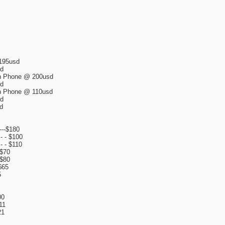
195usd
ad
n Phone @ 200usd
sd
n Phone @ 110usd
sd
d
---$180
- - $100
- - $110
 $70
 $80
$65
5
00
11
21