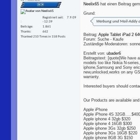
Neelix65
hat einen Beitrag gem
Grund:
Registriert seit
7.9.09
Werbung und Mail-Addy a
- 12:39
Beiträge
1.861
Thanks
662
Beitrag:
Apple Tablet iPad 2 6
Thanked 210 Times in 158 Posts
Forum: Suche - Kaufe
Zuständige Moderatoren: sonne
Erstellt von:
ubader6
Beitragstext: [quote]We have al
models too like Nokia N-series
iphone,Samsung and Sony erics
new,unlocked,works on any GSM
warranty.
Interested buyers should contac
Our Products are available and
Apple iPhone
Apple iPhone 4S 32GB.....$4
Apple iphone 4 32gb $320
Apple iphone 4 16GB $300
Apple iphone 3Gs 32gb $250
Apple iphone 3Gs 16GB $220
Apple iphone 8GB 3G $150