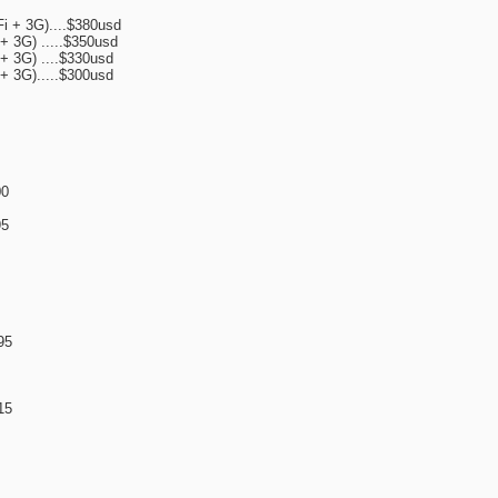
Fi + 3G)....$380usd
+ 3G) .....$350usd
+ 3G) ....$330usd
+ 3G).....$300usd
00
95
95
15