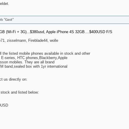
eldet.
ls "Gast"
4GB (Wi-Fi + 3G)...$380usd, Apple iPhone 4S 32GB....$400USD F/S
71, zisselmann, Fireblade44, wolle
l the listed mobile phones available in stock and other
, E-series, HTC phones,Blackberry,Apple
son mobiles. They are all brand
 band,sealed box with 1yr international
t us directly on:
 stock and listed below:
00USD